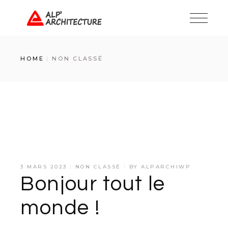
Skip
to
the
content
HOME
NON CLASSÉ
3 MARS 2023
NON CLASSÉ
BY
ALPARCHIWP
Bonjour tout le
monde !